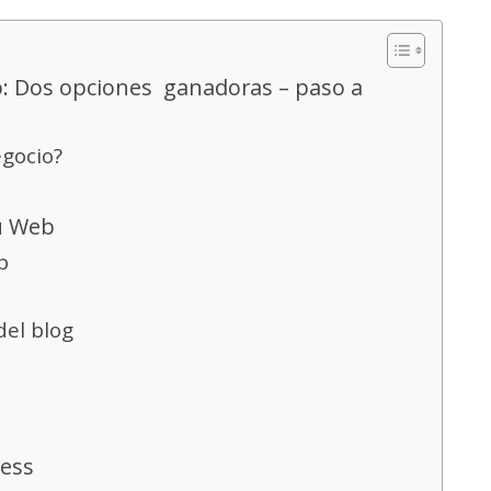
o: Dos opciones ganadoras – paso a
egocio?
Tu Web
b
del blog
ress