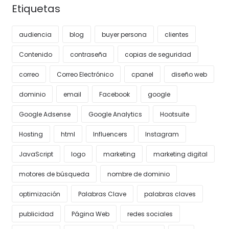
Etiquetas
audiencia
blog
buyer persona
clientes
Contenido
contraseña
copias de seguridad
correo
Correo Electrónico
cpanel
diseño web
dominio
email
Facebook
google
Google Adsense
Google Analytics
Hootsuite
Hosting
html
Influencers
Instagram
JavaScript
logo
marketing
marketing digital
motores de búsqueda
nombre de dominio
optimización
Palabras Clave
palabras claves
publicidad
Página Web
redes sociales