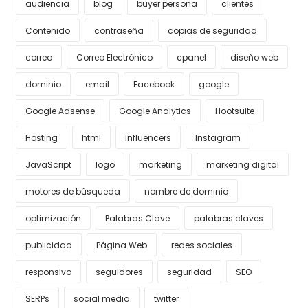
audiencia
blog
buyer persona
clientes
Contenido
contraseña
copias de seguridad
correo
Correo Electrónico
cpanel
diseño web
dominio
email
Facebook
google
Google Adsense
Google Analytics
Hootsuite
Hosting
html
Influencers
Instagram
JavaScript
logo
marketing
marketing digital
motores de búsqueda
nombre de dominio
optimización
Palabras Clave
palabras claves
publicidad
Página Web
redes sociales
responsivo
seguidores
seguridad
SEO
SERPs
social media
twitter