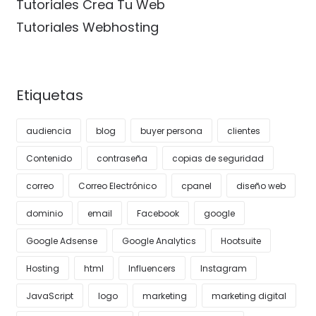
Tutoriales Crea Tu Web
Tutoriales Webhosting
Etiquetas
audiencia
blog
buyer persona
clientes
Contenido
contraseña
copias de seguridad
correo
Correo Electrónico
cpanel
diseño web
dominio
email
Facebook
google
Google Adsense
Google Analytics
Hootsuite
Hosting
html
Influencers
Instagram
JavaScript
logo
marketing
marketing digital