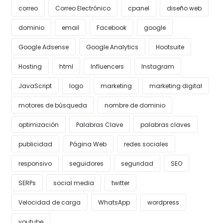
correo
Correo Electrónico
cpanel
diseño web
dominio
email
Facebook
google
Google Adsense
Google Analytics
Hootsuite
Hosting
html
Influencers
Instagram
JavaScript
logo
marketing
marketing digital
motores de búsqueda
nombre de dominio
optimización
Palabras Clave
palabras claves
publicidad
Página Web
redes sociales
responsivo
seguidores
seguridad
SEO
SERPs
social media
twitter
Velocidad de carga
WhatsApp
wordpress
youtube