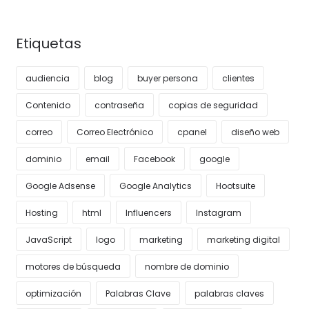
Etiquetas
audiencia
blog
buyer persona
clientes
Contenido
contraseña
copias de seguridad
correo
Correo Electrónico
cpanel
diseño web
dominio
email
Facebook
google
Google Adsense
Google Analytics
Hootsuite
Hosting
html
Influencers
Instagram
JavaScript
logo
marketing
marketing digital
motores de búsqueda
nombre de dominio
optimización
Palabras Clave
palabras claves