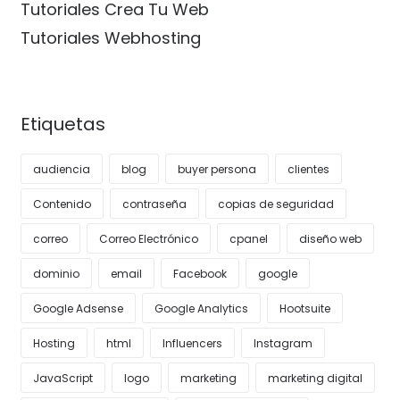
Tutoriales Crea Tu Web
Tutoriales Webhosting
Etiquetas
audiencia
blog
buyer persona
clientes
Contenido
contraseña
copias de seguridad
correo
Correo Electrónico
cpanel
diseño web
dominio
email
Facebook
google
Google Adsense
Google Analytics
Hootsuite
Hosting
html
Influencers
Instagram
JavaScript
logo
marketing
marketing digital