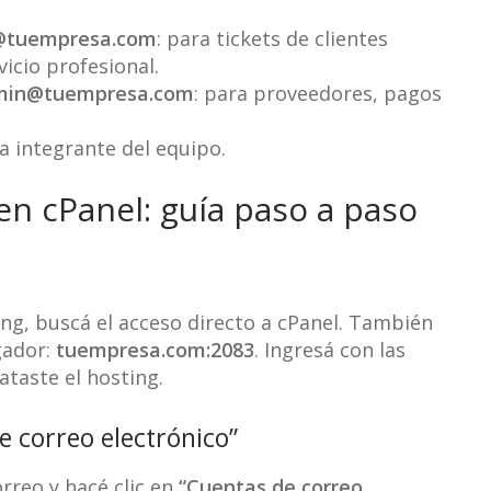
@tuempresa.com
: para tickets de clientes
vicio profesional.
min@tuempresa.com
: para proveedores, pagos
da integrante del equipo.
en cPanel: guía paso a paso
ng, buscá el acceso directo a cPanel. También
gador:
tuempresa.com:2083
. Ingresá con las
ataste el hosting.
e correo electrónico”
rreo y hacé clic en
“Cuentas de correo