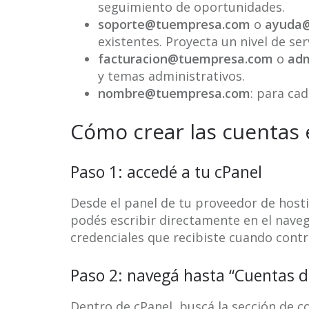
seguimiento de oportunidades.
soporte@tuempresa.com
o
ayuda
existentes. Proyecta un nivel de ser
facturacion@tuempresa.com
o
ad
y temas administrativos.
nombre@tuempresa.com
: para ca
Cómo crear las cuentas 
Paso 1: accedé a tu cPanel
Desde el panel de tu proveedor de hosti
podés escribir directamente en el nave
credenciales que recibiste cuando contr
Paso 2: navegá hasta “Cuentas d
Dentro de cPanel, buscá la sección de co