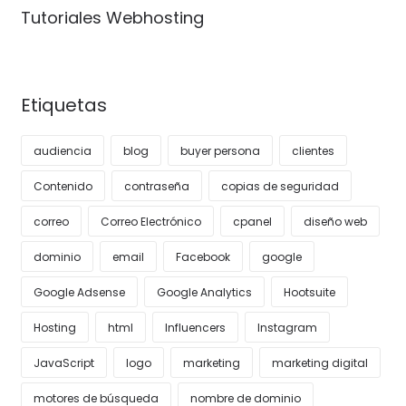
Tutoriales Webhosting
Etiquetas
audiencia
blog
buyer persona
clientes
Contenido
contraseña
copias de seguridad
correo
Correo Electrónico
cpanel
diseño web
dominio
email
Facebook
google
Google Adsense
Google Analytics
Hootsuite
Hosting
html
Influencers
Instagram
JavaScript
logo
marketing
marketing digital
motores de búsqueda
nombre de dominio