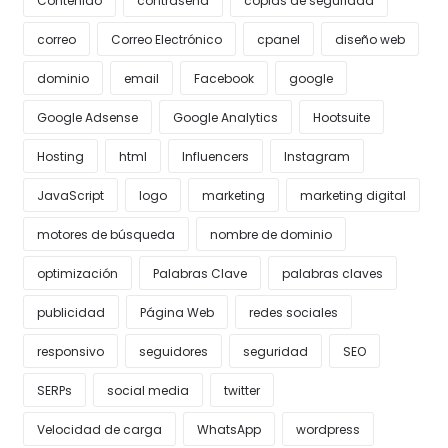
Contenido
contraseña
copias de seguridad
correo
Correo Electrónico
cpanel
diseño web
dominio
email
Facebook
google
Google Adsense
Google Analytics
Hootsuite
Hosting
html
Influencers
Instagram
JavaScript
logo
marketing
marketing digital
motores de búsqueda
nombre de dominio
optimización
Palabras Clave
palabras claves
publicidad
Página Web
redes sociales
responsivo
seguidores
seguridad
SEO
SERPs
social media
twitter
Velocidad de carga
WhatsApp
wordpress