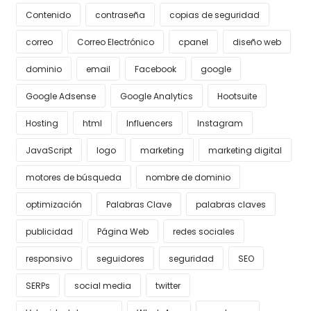
Contenido
contraseña
copias de seguridad
correo
Correo Electrónico
cpanel
diseño web
dominio
email
Facebook
google
Google Adsense
Google Analytics
Hootsuite
Hosting
html
Influencers
Instagram
JavaScript
logo
marketing
marketing digital
motores de búsqueda
nombre de dominio
optimización
Palabras Clave
palabras claves
publicidad
Página Web
redes sociales
responsivo
seguidores
seguridad
SEO
SERPs
social media
twitter