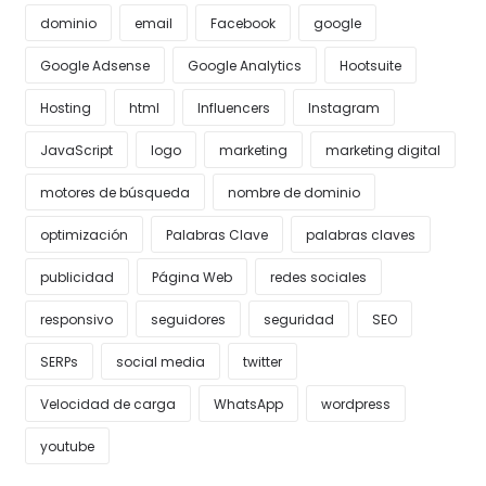
dominio
email
Facebook
google
Google Adsense
Google Analytics
Hootsuite
Hosting
html
Influencers
Instagram
JavaScript
logo
marketing
marketing digital
motores de búsqueda
nombre de dominio
optimización
Palabras Clave
palabras claves
publicidad
Página Web
redes sociales
responsivo
seguidores
seguridad
SEO
SERPs
social media
twitter
Velocidad de carga
WhatsApp
wordpress
youtube