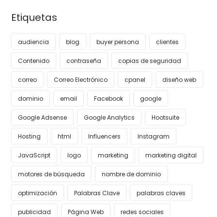
Etiquetas
audiencia
blog
buyer persona
clientes
Contenido
contraseña
copias de seguridad
correo
Correo Electrónico
cpanel
diseño web
dominio
email
Facebook
google
Google Adsense
Google Analytics
Hootsuite
Hosting
html
Influencers
Instagram
JavaScript
logo
marketing
marketing digital
motores de búsqueda
nombre de dominio
optimización
Palabras Clave
palabras claves
publicidad
Página Web
redes sociales