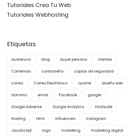
Tutoriales Crea Tu Web
Tutoriales Webhosting
Etiquetas
audiencia
blog
buyer persona
clientes
Contenido
contraseña
copias de seguridad
correo
Correo Electrónico
cpanel
diseño web
dominio
email
Facebook
google
Google Adsense
Google Analytics
Hootsuite
Hosting
html
Influencers
Instagram
JavaScript
logo
marketing
marketing digital