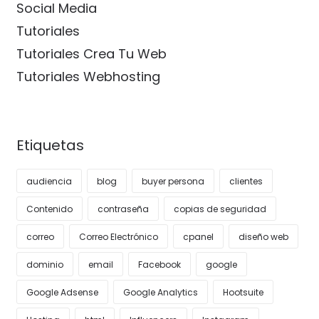
Social Media
Tutoriales
Tutoriales Crea Tu Web
Tutoriales Webhosting
Etiquetas
audiencia
blog
buyer persona
clientes
Contenido
contraseña
copias de seguridad
correo
Correo Electrónico
cpanel
diseño web
dominio
email
Facebook
google
Google Adsense
Google Analytics
Hootsuite