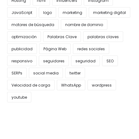
Hosting
html
Influencers
Instagram
JavaScript
logo
marketing
marketing digital
motores de búsqueda
nombre de dominio
optimización
Palabras Clave
palabras claves
publicidad
Página Web
redes sociales
responsivo
seguidores
seguridad
SEO
SERPs
social media
twitter
Velocidad de carga
WhatsApp
wordpress
youtube