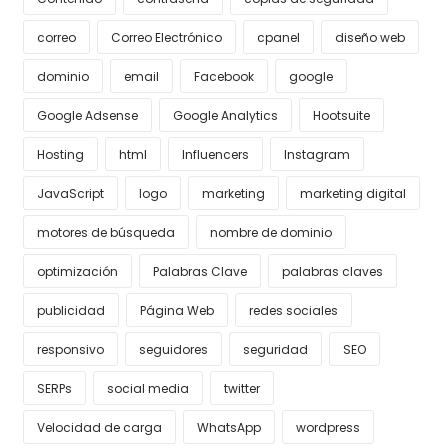
correo
Correo Electrónico
cpanel
diseño web
dominio
email
Facebook
google
Google Adsense
Google Analytics
Hootsuite
Hosting
html
Influencers
Instagram
JavaScript
logo
marketing
marketing digital
motores de búsqueda
nombre de dominio
optimización
Palabras Clave
palabras claves
publicidad
Página Web
redes sociales
responsivo
seguidores
seguridad
SEO
SERPs
social media
twitter
Velocidad de carga
WhatsApp
wordpress