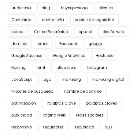
audiencia
blog
buyer persona
clientes
Contenido
contraseña
copias de seguridad
correo
Correo Electrónico
cpanel
diseño web
dominio
email
Facebook
google
Google Adsense
Google Analytics
Hootsuite
Hosting
html
Influencers
Instagram
JavaScript
logo
marketing
marketing digital
motores de búsqueda
nombre de dominio
optimización
Palabras Clave
palabras claves
publicidad
Página Web
redes sociales
responsivo
seguidores
seguridad
SEO