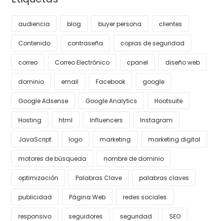
audiencia
blog
buyer persona
clientes
Contenido
contraseña
copias de seguridad
correo
Correo Electrónico
cpanel
diseño web
dominio
email
Facebook
google
Google Adsense
Google Analytics
Hootsuite
Hosting
html
Influencers
Instagram
JavaScript
logo
marketing
marketing digital
motores de búsqueda
nombre de dominio
optimización
Palabras Clave
palabras claves
publicidad
Página Web
redes sociales
responsivo
seguidores
seguridad
SEO