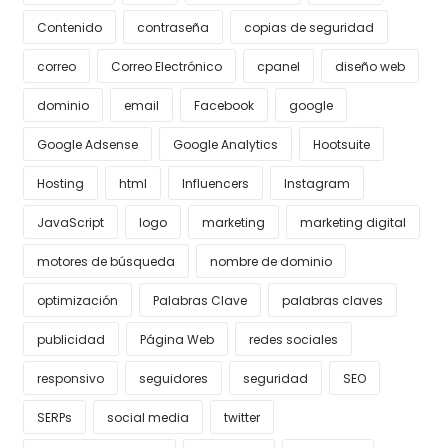
Contenido
contraseña
copias de seguridad
correo
Correo Electrónico
cpanel
diseño web
dominio
email
Facebook
google
Google Adsense
Google Analytics
Hootsuite
Hosting
html
Influencers
Instagram
JavaScript
logo
marketing
marketing digital
motores de búsqueda
nombre de dominio
optimización
Palabras Clave
palabras claves
publicidad
Página Web
redes sociales
responsivo
seguidores
seguridad
SEO
SERPs
social media
twitter