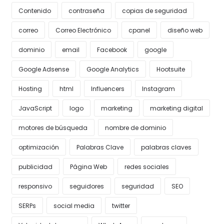
Contenido
contraseña
copias de seguridad
correo
Correo Electrónico
cpanel
diseño web
dominio
email
Facebook
google
Google Adsense
Google Analytics
Hootsuite
Hosting
html
Influencers
Instagram
JavaScript
logo
marketing
marketing digital
motores de búsqueda
nombre de dominio
optimización
Palabras Clave
palabras claves
publicidad
Página Web
redes sociales
responsivo
seguidores
seguridad
SEO
SERPs
social media
twitter