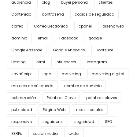
audiencia
blog
buyer persona
clientes
Contenido
contraseña
copias de seguridad
correo
Correo Electrónico
cpanel
diseño web
dominio
email
Facebook
google
Google Adsense
Google Analytics
Hootsuite
Hosting
html
Influencers
Instagram
JavaScript
logo
marketing
marketing digital
motores de búsqueda
nombre de dominio
optimización
Palabras Clave
palabras claves
publicidad
Página Web
redes sociales
responsivo
seguidores
seguridad
SEO
SERPs
social media
twitter