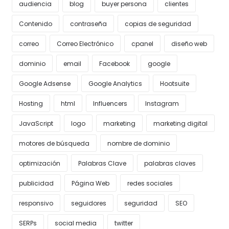
audiencia
blog
buyer persona
clientes
Contenido
contraseña
copias de seguridad
correo
Correo Electrónico
cpanel
diseño web
dominio
email
Facebook
google
Google Adsense
Google Analytics
Hootsuite
Hosting
html
Influencers
Instagram
JavaScript
logo
marketing
marketing digital
motores de búsqueda
nombre de dominio
optimización
Palabras Clave
palabras claves
publicidad
Página Web
redes sociales
responsivo
seguidores
seguridad
SEO
SERPs
social media
twitter