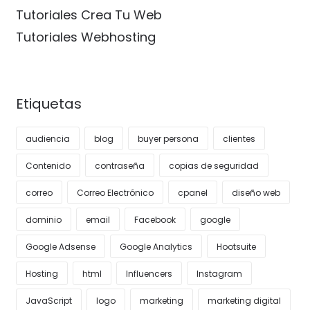
Tutoriales Crea Tu Web
Tutoriales Webhosting
Etiquetas
audiencia
blog
buyer persona
clientes
Contenido
contraseña
copias de seguridad
correo
Correo Electrónico
cpanel
diseño web
dominio
email
Facebook
google
Google Adsense
Google Analytics
Hootsuite
Hosting
html
Influencers
Instagram
JavaScript
logo
marketing
marketing digital