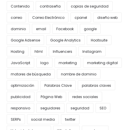
Contenido
contraseña
copias de seguridad
correo
Correo Electrónico
cpanel
diseño web
dominio
email
Facebook
google
Google Adsense
Google Analytics
Hootsuite
Hosting
html
Influencers
Instagram
JavaScript
logo
marketing
marketing digital
motores de búsqueda
nombre de dominio
optimización
Palabras Clave
palabras claves
publicidad
Página Web
redes sociales
responsivo
seguidores
seguridad
SEO
SERPs
social media
twitter